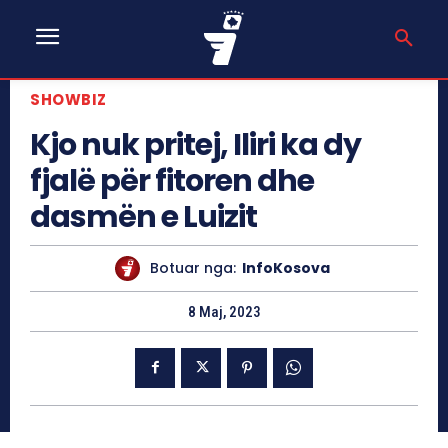
SHOWBIZ
Kjo nuk pritej, Iliri ka dy
fjalë për fitoren dhe
dasmën e Luizit
Botuar nga:
InfoKosova
8 Maj, 2023