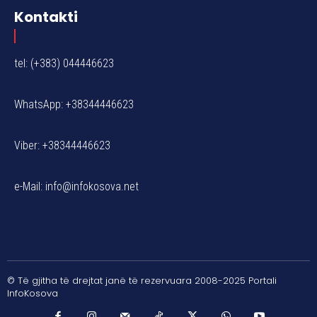
Kontakti
tel: (+383) 044446623
WhatsApp: +38344446623
Viber: +38344446623
e-Mail:
info@infokosova.net
© Të gjitha të drejtat janë të rezervuara 2008-2025 Portali
InfoKosova