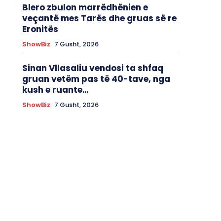
Blero zbulon marrëdhënien e
veçantë mes Tarës dhe gruas së re
Eronitës
ShowBiz
7 Gusht, 2026
Sinan Vllasaliu vendosi ta shfaq
gruan vetëm pas të 40-tave, nga
kush e ruante…
ShowBiz
7 Gusht, 2026