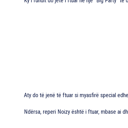
Ky i fundit do jetë i ftuar në një “Big Party” të 
Aty do të jenë të ftuar si myasfirë special edhe f
Ndërsa, reperi Noizy është i ftuar, mbase ai d