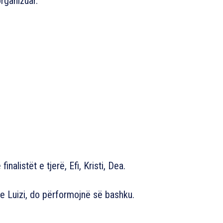
organizuar.
inalistët e tjerë, Efi, Kristi, Dea.
he Luizi, do përformojnë së bashku.