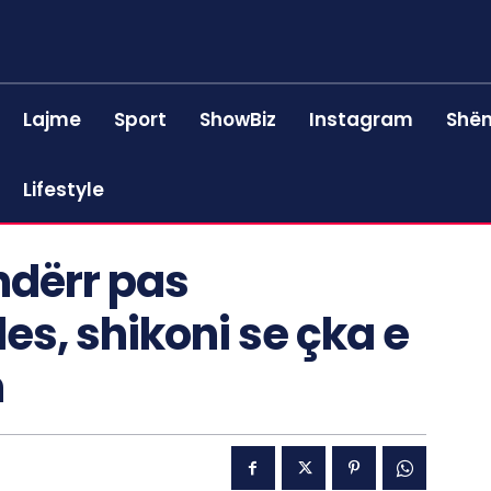
Lajme
Sport
ShowBiz
Instagram
Shën
Lifestyle
ndërr pas
les, shikoni se çka e
n